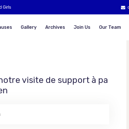
 Girls
auses
Gallery
Archives
Join Us
Our Team
otre visite de support à pa
ien
S