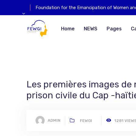
Foundation for the Emancipation of Women and
Home
NEWS
Pages
C
Les premières images de n
prison civile du Cap -haït
ADMIN
FEWGI
1281 VIEW