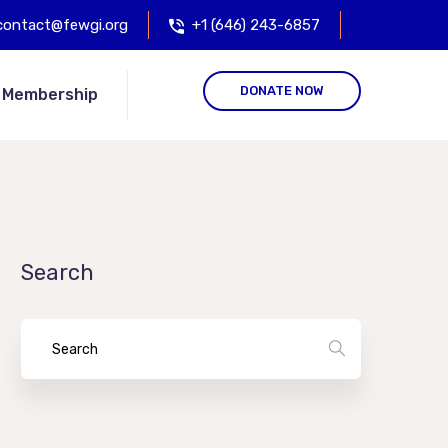
contact@fewgi.org
+1 (646) 243-6857
DONATE NOW
Membership
Search