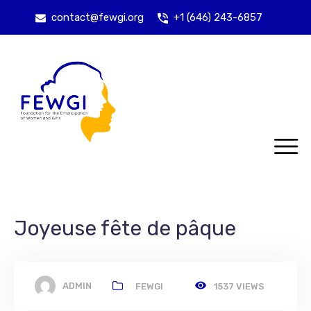
contact@fewgi.org
+1 (646) 243-6857
Joyeuse fête de pâque
ADMIN
FEWGI
1537 VIEWS