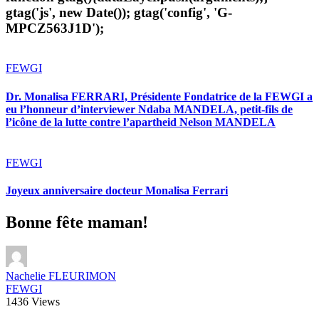
gtag('js', new Date()); gtag('config', 'G-
MPCZ563J1D');
FEWGI
Dr. Monalisa FERRARI, Présidente Fondatrice de la FEWGI a
eu l’honneur d’interviewer Ndaba MANDELA, petit-fils de
l’icône de la lutte contre l’apartheid Nelson MANDELA
FEWGI
Joyeux anniversaire docteur Monalisa Ferrari
Bonne fête maman!
Nachelie FLEURIMON
FEWGI
1436 Views